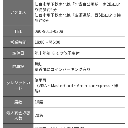
仙台市地下鉄南北線「勾当台公園駅」南2出口よ
り徒歩約4分
アクセス
仙台市地下鉄南北線「広瀬通駅」西5出口より徒
歩約8分
TEL
080-9011-0308
営業時間
18:00～翌6:00
定休日
年末年始 ※その他不定休
無し
駐車場
※近隣にコインパーキング有り
使用可
クレジットカ
（VISA・MasterCard・AmericanExpress・銀
ード
聯）
席数
16席
最大宴会収容
20名
人数